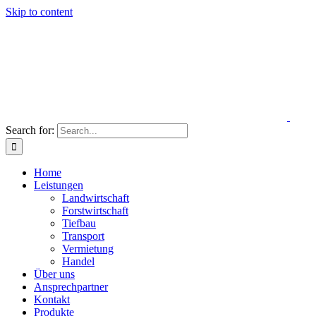
Skip to content
Search for:
Home
Leistungen
Landwirtschaft
Forstwirtschaft
Tiefbau
Transport
Vermietung
Handel
Über uns
Ansprechpartner
Kontakt
Produkte
Premium Waldeinstreu
Hackschnitzel TMP Frisch
Stammholz Brennholz
Search for: